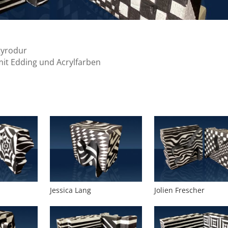
tyrodur
mit Edding und Acrylfarben
Jessica Lang
Jolien Frescher