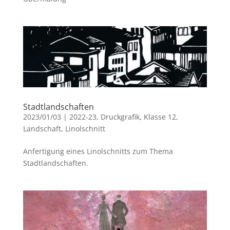
Stadtlandschaften
2023/01/03
|
2022-23
,
Druckgrafik
,
Klasse 12
,
Landschaft
,
Linolschnitt
Anfertigung eines Linolschnitts zum Thema
Stadtlandschaften.